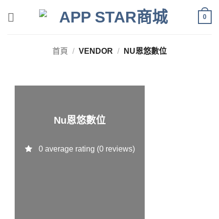
Skip
0
to
content
首頁
/
VENDOR
/
NU恩悠數位
Nu恩悠數位
0 average rating (0 reviews)